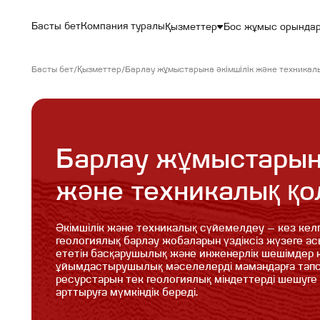
Басты бет
Компания туралы
Қызметтер
Бос жұмыс орында
Басты бет
/
/
Қызметтер
Барлау жұмыстарына әкімшілік және техникал
Барлау жұмыстарын 
және техникалық қо
Әкімшілік және техникалық сүйемелдеу — кез келге
геологиялық барлау жобаларын үздіксіз жүзеге а
ететін басқарушылық және инженерлік шешімдер к
ұйымдастырушылық мәселелерді мамандарға тапс
ресурстарын тек геологиялық міндеттерді шешуге ж
арттыруға мүмкіндік береді.