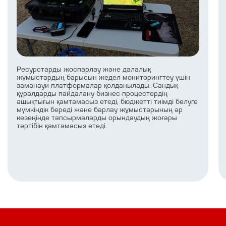
Ресурстарды жоспарлау және далалық
жұмыстардың барысын жедел мониторингтеу үшін
заманауи платформалар қолданылады. Сандық
құралдарды пайдалану бизнес-процестердің
ашықтығын қамтамасыз етеді, бюджетті тиімді бөлуге
мүмкіндік береді және барлау жұмыстарының әр
кезеңінде тапсырмаларды орындаудың жоғары
тәртібін қамтамасыз етеді.