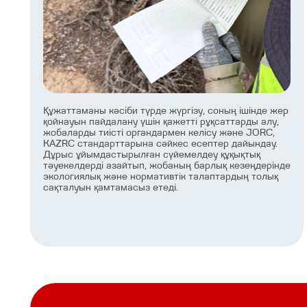
Құжаттаманы кәсіби түрде жүргізу, соның ішінде жер
қойнауын пайдалану үшін қажетті рұқсаттарды алу,
жобаларды тиісті органдармен келісу және JORC,
KAZRC стандарттарына сәйкес есептер дайындау.
Дұрыс ұйымдастырылған сүйемелдеу құқықтық
тәуекелдерді азайтып, жобаның барлық кезеңдерінде
экологиялық және нормативтік талаптардың толық
сақталуын қамтамасыз етеді.