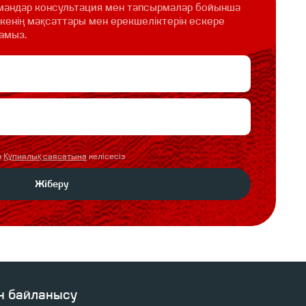
мамандар консультация мен тапсырмалар бойынша
скенің мақсаттары мен ерекшеліктерін ескере
амыз.
з
Құпиялық саясатына
келісесіз
Жіберу
н байланысу