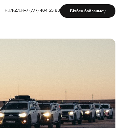
RU
/
KZ
/
EN
+7 (777) 464 55 88
Бізбен байланысу