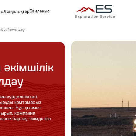
Байланыс
ры
Жаңалықтар
ық сүйемелдеу
әкімшілік
лдау
н күрделіліктегі
сыруды қамтамасыз
ешені. Бұл қызмет
ырып, компания
әне барлау тиімділігін