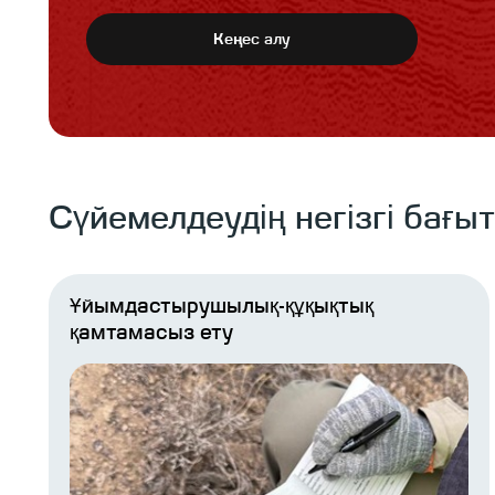
Кеңес алу
Сүйемелдеудің негізгі бағы
Ұйымдастырушылық-құқықтық
қамтамасыз ету