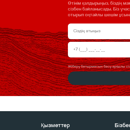
Өтінім қалдырыңыз, біздің 
сізбен байланысады. Біз уча
отырып оңтайлы шешім ұсын
Жіберу батырмасын басу арқылы сі
Қызметтер
Бізбе