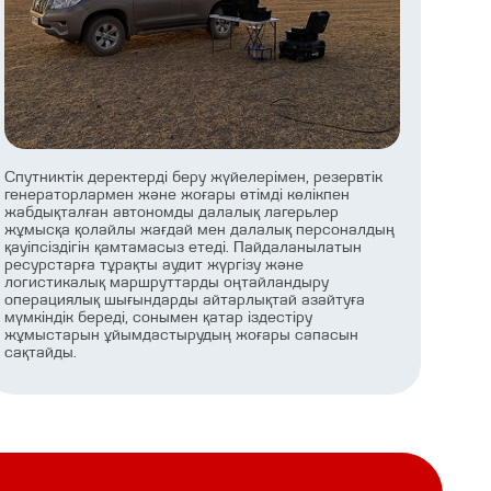
Спутниктік деректерді беру жүйелерімен, резервтік
генераторлармен және жоғары өтімді көлікпен
жабдықталған автономды далалық лагерьлер
жұмысқа қолайлы жағдай мен далалық персоналдың
қауіпсіздігін қамтамасыз етеді. Пайдаланылатын
ресурстарға тұрақты аудит жүргізу және
логистикалық маршруттарды оңтайландыру
операциялық шығындарды айтарлықтай азайтуға
мүмкіндік береді, сонымен қатар іздестіру
жұмыстарын ұйымдастырудың жоғары сапасын
сақтайды.