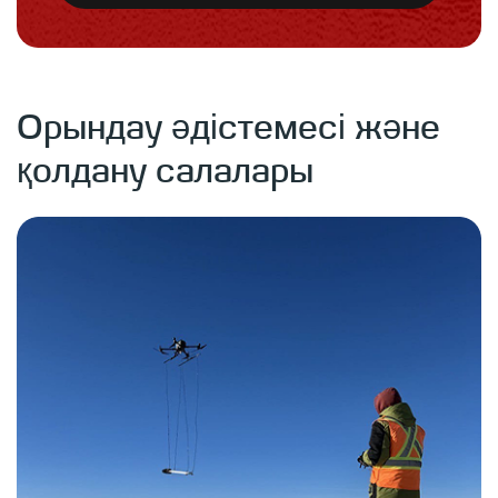
Орындау әдістемесі және
қолдану салалары