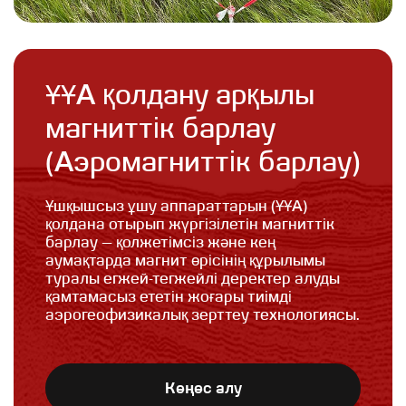
ҰҰА қолдану арқылы
магниттік барлау
(Аэромагниттік барлау)
Ұшқышсыз ұшу аппараттарын (ҰҰА)
қолдана отырып жүргізілетін магниттік
барлау — қолжетімсіз және кең
аумақтарда магнит өрісінің құрылымы
туралы егжей-тегжейлі деректер алуды
қамтамасыз ететін жоғары тиімді
аэрогеофизикалық зерттеу технологиясы.
Кеңес алу