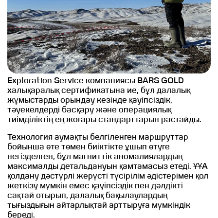
Exploration Service компаниясы BARS GOLD
халықаралық сертификатына ие, бұл далалық
жұмыстарды орындау кезінде қауіпсіздік,
тәуекелдерді басқару және операциялық
тиімділіктің ең жоғары стандарттарын растайды.
Технология аумақты белгіленген маршруттар
бойынша өте төмен биіктікте ұшып өтуге
негізделген, бұл магниттік аномалиялардың
максималды детальдануын қамтамасыз етеді. ҰҰА
қолдану дәстүрлі жерүсті түсірілім әдістерімен қол
жеткізу мүмкін емес қауіпсіздік пен дәлдікті
сақтай отырып, далалық бақылаулардың
тығыздығын айтарлықтай арттыруға мүмкіндік
береді.