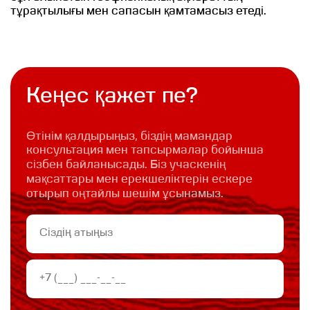
тұрақтылығы мен сапасын қамтамасыз етеді.
Кеңес қажет пе?
Өтінім қалдырыңыз, біздің мамандар
консультация мен тапсырмалар бойынша
сізбен байланысады. Біз учаскенің
мақсаттары мен ерекшеліктерін ескере
отырып оңтайлы шешім ұсынамыз.