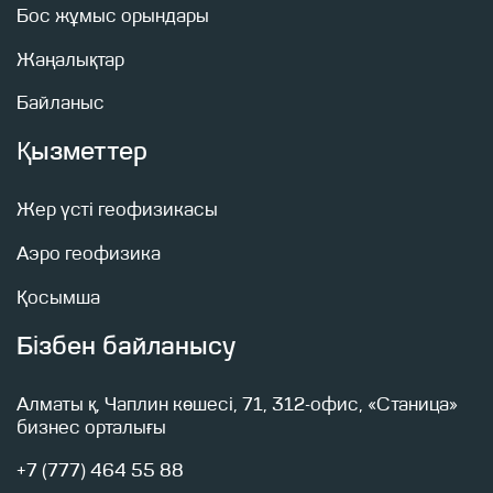
Бос жұмыс орындары
Жаңалықтар
Байланыс
Жіберу батырмасын басу арқылы сіз
Құпиялық саясаты
Қызметтер
Жіберу
Жер үсті геофизикасы
Аэро геофизика
Қосымша
Бізбен байланысу
Алматы қ, Чаплин көшесі, 71, 312-офис, «Станица»
бизнес орталығы
+7 (777) 464 55 88