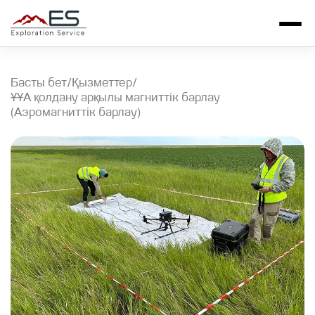
Басты бет
/
/
Қызметтер
ҰҰА қолдану арқылы магниттік барлау
(Аэромагниттік барлау)