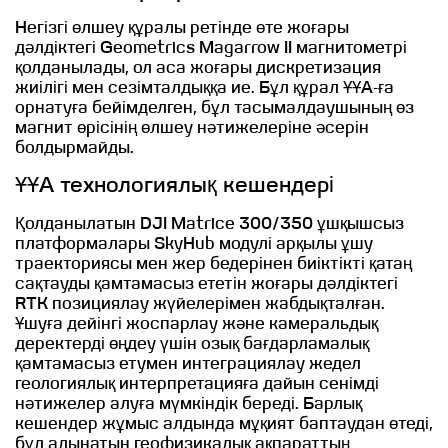
Негізгі өлшеу құралы ретінде өте жоғары
дәлдіктегі Geometrics Magarrow II магнитометрі
қолданылады, ол аса жоғары дискретизация
жиілігі мен сезімталдыққа ие. Бұл құрал ҰҰА-ға
орнатуға бейімделген, бұл тасымалдаушының өз
магнит өрісінің өлшеу нәтижелеріне әсерін
болдырмайды.
ҰҰА технологиялық кешендері
Қолданылатын DJI Matrice 300/350 ұшқышсыз
платформалары SkyHub модулі арқылы ұшу
траекториясы мен жер бедерінен биіктікті қатаң
сақтауды қамтамасыз ететін жоғары дәлдіктегі
RTK позициялау жүйелерімен жабдықталған.
Ұшуға дейінгі жоспарлау және камеральдық
деректерді өңдеу үшін озық бағдарламалық
қамтамасыз етумен интеграциялау жедел
геологиялық интерпретацияға дайын сенімді
нәтижелер алуға мүмкіндік береді. Барлық
кешендер жұмыс алдында мұқият баптаудан өтеді,
бұл алынатын геофизикалық ақпараттың