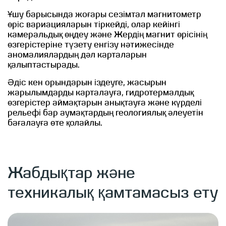
Ұшу барысында жоғары сезімтал магнитометр
өріс вариацияларын тіркейді, олар кейінгі
камеральдық өңдеу және Жердің магнит өрісінің
өзгерістеріне түзету енгізу нәтижесінде
аномалиялардың дәл карталарын
қалыптастырады.
Әдіс кен орындарын іздеуге, жасырын
жарылымдарды карталауға, гидротермалдық
өзгерістер аймақтарын анықтауға және күрделі
рельефі бар аумақтардың геологиялық әлеуетін
бағалауға өте қолайлы.
Жабдықтар және
техникалық қамтамасыз ету