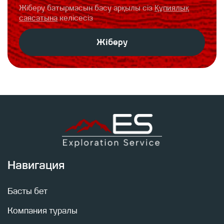
Жіберу батырмасын басу арқылы сіз
Құпиялық
саясатына
келісесіз
Жіберу
Навигация
Өтінім қалдырыңыз, біздің мамандар консультаци
тапсырмалар бойынша сізбен байланысады. Біз 
мақсаттары мен ерекшеліктерін ескере отырып 
Басты бет
ұсынамыз.
Компания туралы