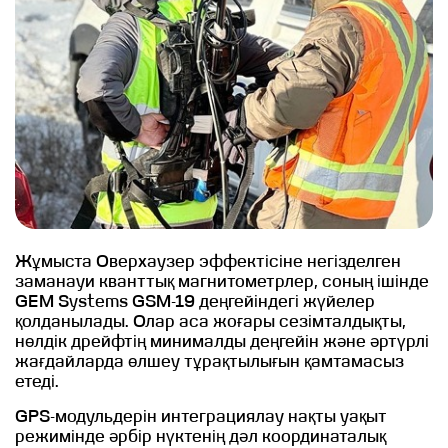
Жұмыста Оверхаузер эффектісіне негізделген
заманауи кванттық магнитометрлер, соның ішінде
GEM Systems GSM-19 деңгейіндегі жүйелер
қолданылады. Олар аса жоғары сезімталдықты,
нөлдік дрейфтің минималды деңгейін және әртүрлі
жағдайларда өлшеу тұрақтылығын қамтамасыз
етеді.
GPS-модульдерін интеграциялау нақты уақыт
режимінде әрбір нүктенің дәл координаталық