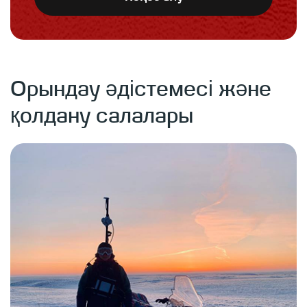
Орындау әдістемесі және
қолдану салалары