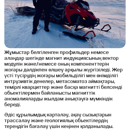
Жұмыстар белгіленген профильдер немесе
алаңдар шегінде магнит индукциясының вектор
модулін және/немесе оның компоненттерін
жоғары дәлдікпен өлшеу арқылы жүргізіледі. Жер
үсті түсірудің жоғары мобильділігі мен өнімділігі
интрузивтік денелер, метасоматоз аймақтары,
темірлі кварциттер және басқа магнитті белсенді
объектілермен байланысты магниттік
аномалияларды жылдам анықтауға мүмкіндік
береді.
Әдіс құрылымдық карталау, ақау сызықтарын
трассалау және геологиялық объектілердің
тереңдігін бағалау үшін кеңінен қолданылады.