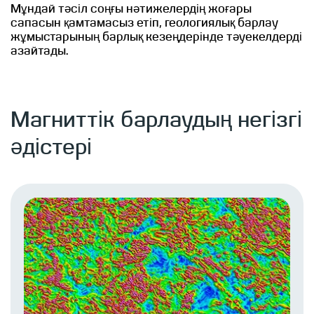
Мұндай тәсіл соңғы нәтижелердің жоғары
сапасын қамтамасыз етіп, геологиялық барлау
жұмыстарының барлық кезеңдерінде тәуекелдерді
азайтады.
Магниттік барлаудың негізгі
әдістері