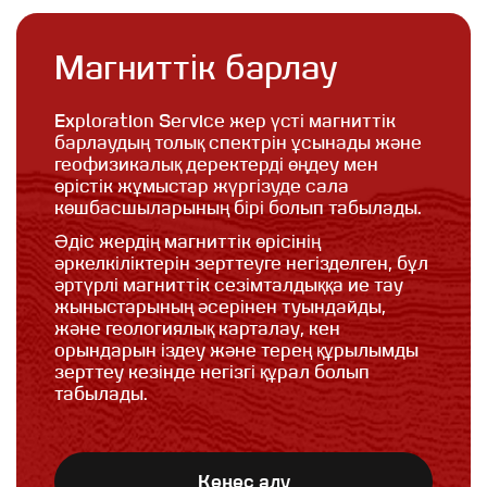
Магниттік барлау
Exploration Service жер үсті магниттік
барлаудың толық спектрін ұсынады және
геофизикалық деректерді өңдеу мен
өрістік жұмыстар жүргізуде сала
көшбасшыларының бірі болып табылады.
Әдіс жердің магниттік өрісінің
әркелкіліктерін зерттеуге негізделген, бұл
әртүрлі магниттік сезімталдыққа ие тау
жыныстарының әсерінен туындайды,
және геологиялық карталау, кен
орындарын іздеу және терең құрылымды
зерттеу кезінде негізгі құрал болып
табылады.
Кеңес алу