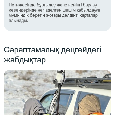
Нәтижесінде бұрғылау және кейінгі барлау
кезеңдерінде негізделген шешім қабылдауға
мүмкіндік беретін жоғары дәлдікті карталар
алынады.
Сараптамалық деңгейдегі
жабдықтар