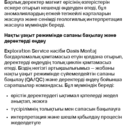
Барлық деректер магнит өрісінің өзгерістерін
ескере отырып кешенді өңдеуден өтеді, бұл
аномалиялардың егжей-тегжейлі карталарын
жасауға және сенімді геологиялық интерпретация
жасауға мүмкіндік береді.
Нақты уақыт режимінде сапаны бақылау және
деректерді өңдеу
Exploration Service кәсіби Oasis Montaj
бағдарламалық қамтамасыз етуін қолдана отырып,
деректерді өңдеудің толық циклін қамтамасыз
етеді. Біздің негізгі артықшылығымыз — жобаны
нақты уақыт режимінде сүйемелдейтін сапаны
бақылау (QA/QC) және деректерді өңдеу бойынша
сарапшылар командасы. Бұл мүмкіндік береді:
өрістік деректердегі ықтимал қателерді жедел
анықтап, жоюға
түсірілімнің толықтығы мен сапасын бақылауға
интерпретация және шешім қабылдау процесін
жеделдетуге