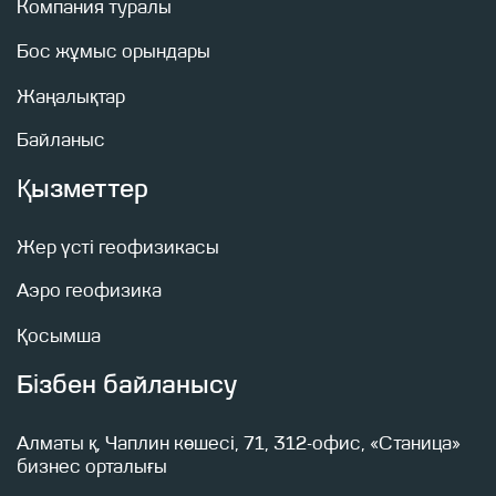
Компания туралы
Бос жұмыс орындары
Жаңалықтар
Байланыс
Жіберу батырмасын басу арқылы сіз
Құпиялық саясаты
Қызметтер
Жіберу
Жер үсті геофизикасы
Аэро геофизика
Қосымша
Бізбен байланысу
Алматы қ, Чаплин көшесі, 71, 312-офис, «Станица»
бизнес орталығы