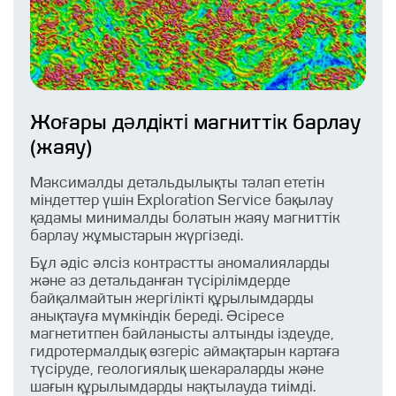
Қызметтер
Жоғары дәлдікті магниттік барлау
(жаяу)
Максималды детальдылықты талап ететін
міндеттер үшін Exploration Service бақылау
қадамы минималды болатын жаяу магниттік
барлау жұмыстарын жүргізеді.
Бұл әдіс әлсіз контрастты аномалияларды
және аз детальданған түсірілімдерде
байқалмайтын жергілікті құрылымдарды
анықтауға мүмкіндік береді. Әсіресе
магнетитпен байланысты алтынды іздеуде,
гидротермалдық өзгеріс аймақтарын картаға
түсіруде, геологиялық шекараларды және
шағын құрылымдарды нақтылауда тиімді.