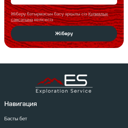
Жіберу батырмасын басу арқылы сіз
Құпиялық
саясатына
келісесіз
Жіберу
Навигация
Өтінім қалдырыңыз, біздің мамандар консультаци
тапсырмалар бойынша сізбен байланысады. Біз 
мақсаттары мен ерекшеліктерін ескере отырып 
Басты бет
ұсынамыз.