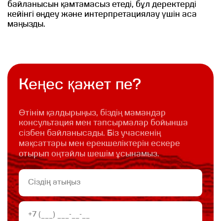
байланысын қамтамасыз етеді, бұл деректерді
кейінгі өңдеу және интерпретациялау үшін аса
маңызды.
Кеңес қажет пе?
Өтінім қалдырыңыз, біздің мамандар
консультация мен тапсырмалар бойынша
сізбен байланысады. Біз учаскенің
мақсаттары мен ерекшеліктерін ескере
отырып оңтайлы шешім ұсынамыз.